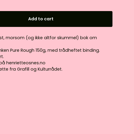
Add to cart
 trist, morsom (og ikke altfor skummel) bok om
nken Pure Rough 150g, med trådheftet binding.
t.
r på henrietteosnes.no
tte fra Grafill og Kulturrådet.