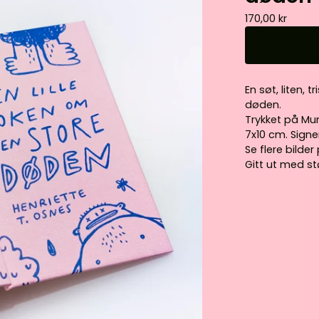
170,00
kr
En søt, liten,
døden.
Trykket på Mu
7x10 cm. Signer
Se flere bilde
Gitt ut med stø