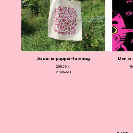
Ja det er pupper-totebag
Men er 
200,00
kr
8
2 Options