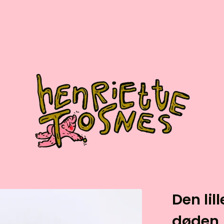
Den lil
døden