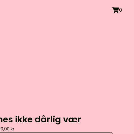
0
nes ikke dårlig vær
00,00
kr