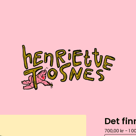
Det fin
700,00
kr
- 1 0