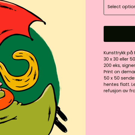
Kunsttrykk på
30 x 30 eller 5
200 eks, signe
Print on dema
50 x 50 sende
hentes flatt. 
refusjon av fr