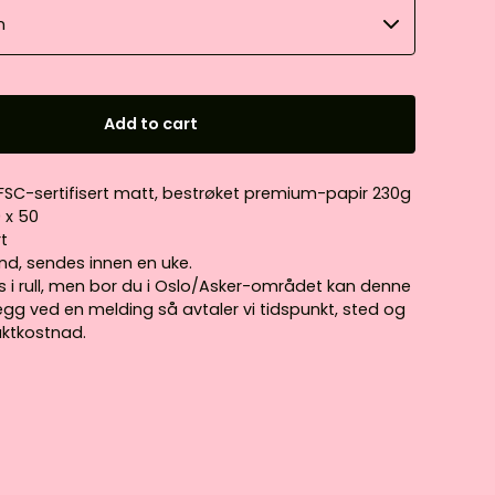
Add to cart
 FSC-sertifisert matt, bestrøket premium-papir 230g
0 x 50
rt
nd, sendes innen en uke.
s i rull, men bor du i Oslo/Asker-området kan denne
Legg ved en melding så avtaler vi tidspunkt, sted og
aktkostnad.