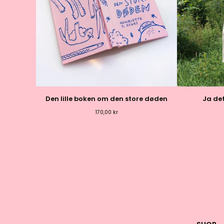
Den lille boken om den store døden
Ja de
170,00
kr