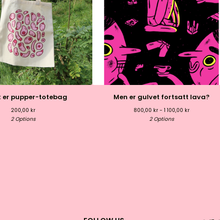
t er pupper-totebag
Men er gulvet fortsatt lava?
200,00
kr
800,00
kr
- 1 100,00
kr
2 Options
2 Options