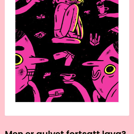
Men er gulvet fortsatt lava?